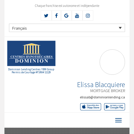
Chaque franchise est autonome et indépendante
Français
Dominion Lending Centres YBM Group
Permis de Courtage #FSRA# 11129
Elissa Blacquiere
MORTGAGE BROKER
elissab@dominionlending.ca